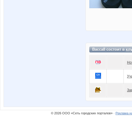
Васса8 состоит в
кл
Но
Уч
За
© 2026 ООО «Сеть городских порталов» ·
Реклама н