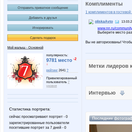
Комплименты
Отправить приватное сообщение
1 комплиментов в гостевой 
Добавить в друзья
oliskaAvto
13.03.
Игнорировать
www.nn.ru/communit
Выберите место раз
Сделать подарок
Вы не авторизованы! Чтоб
Мой малыш - Основной
популярность:
-2
9781 место
↓
Метки лидеров
рейтинг
2641
?
Привилегированный
пользователь
7
уровня
Интервью
Статистика портрета:
сейчас просматривают портрет - 0
Последние
фотогра
зарегистрированные пользователи
посетившие портрет за 7 дней - 0